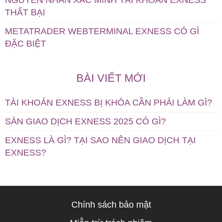
THẤT BẠI
METATRADER WEBTERMINAL EXNESS CÓ GÌ
ĐẶC BIỆT
BÀI VIẾT MỚI
TÀI KHOẢN EXNESS BỊ KHÓA CẦN PHẢI LÀM GÌ?
SÀN GIAO DỊCH EXNESS 2025 CÓ GÌ?
EXNESS LÀ GÌ? TẠI SAO NÊN GIAO DỊCH TẠI
EXNESS?
Chính sách bảo mật