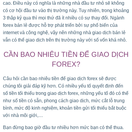
cao. Điều này có nghĩa là những nhà đầu tư nhỏ sẽ không
có cơ hội đầu tư vào thị trường này. Tuy nhiên, trong khoảng
3 thập kỷ qua thì mọi thứ đã ít nhiều có sự thay đổi. Ngành
forex bán lẻ được hỗ trợ phát triển bởi sự phổ biến của
internet và công nghệ, vậy nên những nhà giao dịch bán lẻ
vẫn có thể giao dịch trên thị trường này với số vốn khá nhỏ.
CẦN BAO NHIÊU TIỀN ĐỂ GIAO DỊCH
FOREX?
Câu hỏi cần bao nhiêu tiền để giao dịch forex sẽ được
chúng tôi giải đáp kỹ hơn. Có nhiều yếu tố quyết định đến
số tiền tối thiểu trong giao dịch forex, những yếu tố đó có thể
như số tiền có sẵn, phong cách giao dịch, mức cắt lỗ trung
bình, mức độ kinh nghiệm, khoản tiền gửi tối thiểu bắt buộc
với nhà môi giới,…
Bạn đừng bao giờ đầu tư nhiều hơn mức bạn có thể thua.