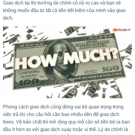
Giao dịch tại thị trường tài chính có rủi ro cao và bạn sẽ
không muốn đầu tư tất cả tiền tiết kiệm của mình vào giao
dịch.
Phong cách giao dịch cũng đóng vai trò quan trọng trong
việc trả lời cho câu hỏi cần bao nhiêu tiền để giao dịch
forex. Về bản chất thì mở rộng quy mô cần số tiền bỏ ra ban
đầu ít hơn so với giao dịch xuay hoặc vị thế. Lý do chính là