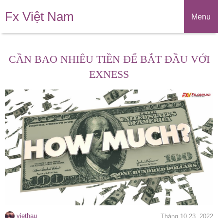
Fx Việt Nam
Menu
CẦN BAO NHIÊU TIỀN ĐỂ BẮT ĐẦU VỚI
EXNESS
viethau
Tháng 10 23, 2022